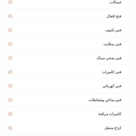
غسالات
فتح اقفال
فني تكييف
فني ستلايت
فني صحي سباك
فني كاميرات
فني كهربائي
فني مداخن وشفاطات
كاميرات مراقبة
كراج متنقل