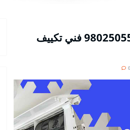
رقم فني تكييف كيفان 98025055 فني تكييف