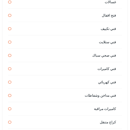
غسالات
فتح اقفال
فني تكييف
فني ستلايت
فني صحي سباك
فني كاميرات
فني كهربائي
فني مداخن وشفاطات
كاميرات مراقبة
كراج متنقل