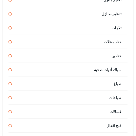
تنظيف منازل
ثلاجات
حداد مظلات
حدادين
سباك أدوات صحية
صباغ
طباخات
غسالات
فتح اقفال