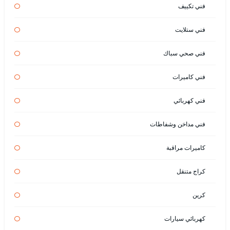
فني تكييف
فني ستلايت
فني صحي سباك
فني كاميرات
فني كهربائي
فني مداخن وشفاطات
كاميرات مراقبة
كراج متنقل
كرين
كهربائي سيارات