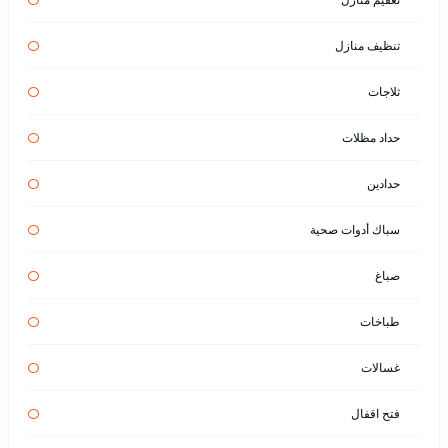
تنظيف منازل
ثلاجات
حداد مظلات
حدادين
سباك أدوات صحية
صباغ
طباخات
غسالات
فتح اقفال