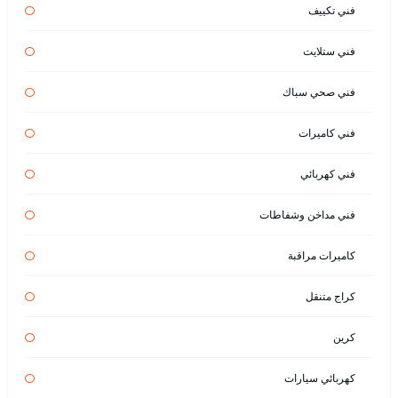
فني تكييف
فني ستلايت
فني صحي سباك
فني كاميرات
فني كهربائي
فني مداخن وشفاطات
كاميرات مراقبة
كراج متنقل
كرين
كهربائي سيارات