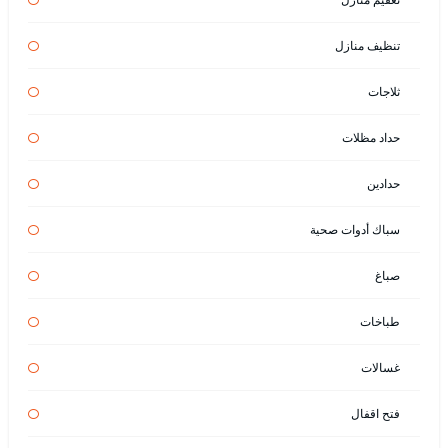
تنظيف منازل
ثلاجات
حداد مظلات
حدادين
سباك أدوات صحية
صباغ
طباخات
غسالات
فتح اقفال