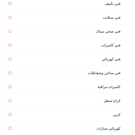
فني تكييف
فني ستلايت
فني صحي سباك
فني كاميرات
فني كهربائي
فني مداخن وشفاطات
كاميرات مراقبة
كراج متنقل
كرين
كهربائي سيارات