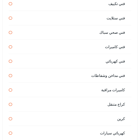
فني تكييف
فني ستلايت
فني صحي سباك
فني كاميرات
فني كهربائي
فني مداخن وشفاطات
كاميرات مراقبة
كراج متنقل
كرين
كهربائي سيارات