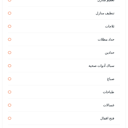
تنظيف منازل
ثلاجات
حداد مظلات
حدادين
سباك أدوات صحية
صباغ
طباخات
غسالات
فتح اقفال