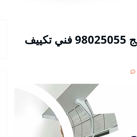
رقم هاتف تكييف الضجيج 98025055 فني تكييف