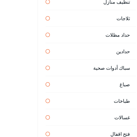
تنظيف منازل
ثلاجات
حداد مظلات
حدادين
سباك أدوات صحية
صباغ
طباخات
غسالات
فتح اقفال