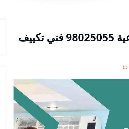
رقم هاتف تكييف الضباعية 98025055 فني تكييف