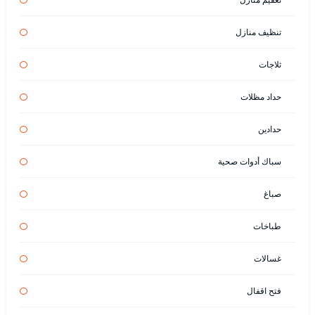
تنظيف منازل
ثلاجات
حداد مظلات
حدادين
سباك أدوات صحية
صباغ
طباخات
غسالات
فتح اقفال