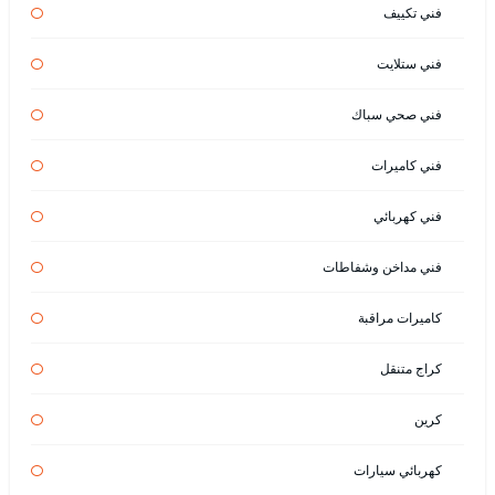
فني تكييف
فني ستلايت
فني صحي سباك
فني كاميرات
فني كهربائي
فني مداخن وشفاطات
كاميرات مراقبة
كراج متنقل
كرين
كهربائي سيارات