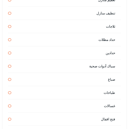
تنظيف منازل
ثلاجات
حداد مظلات
حدادين
سباك أدوات صحية
صباغ
طباخات
غسالات
فتح اقفال