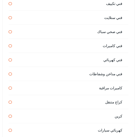
فني تكييف
فني ستلايت
فني صحي سباك
فني كاميرات
فني كهربائي
فني مداخن وشفاطات
كاميرات مراقبة
كراج متنقل
كرين
كهربائي سيارات