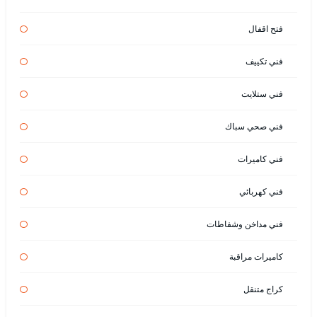
فتح اقفال
فني تكييف
فني ستلايت
فني صحي سباك
فني كاميرات
فني كهربائي
فني مداخن وشفاطات
كاميرات مراقبة
كراج متنقل