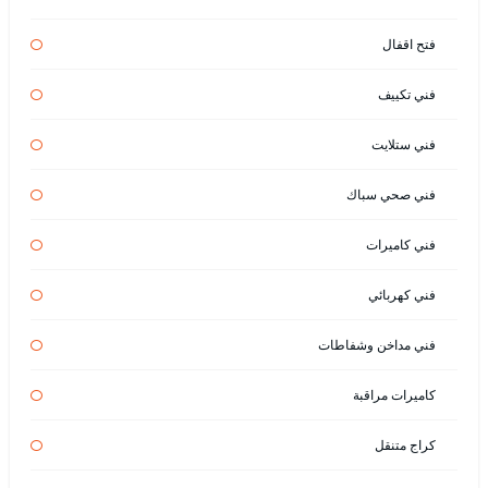
فتح اقفال
فني تكييف
فني ستلايت
فني صحي سباك
فني كاميرات
فني كهربائي
فني مداخن وشفاطات
كاميرات مراقبة
كراج متنقل