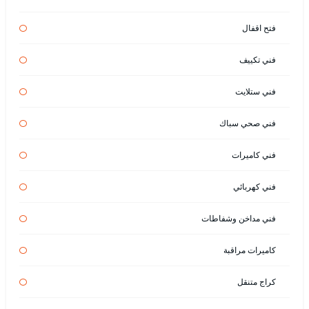
فتح اقفال
فني تكييف
فني ستلايت
فني صحي سباك
فني كاميرات
فني كهربائي
فني مداخن وشفاطات
كاميرات مراقبة
كراج متنقل