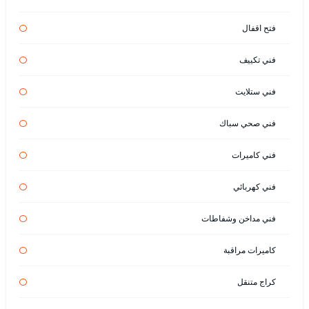
فتح اقفال
فني تكييف
فني ستلايت
فني صحي سباك
فني كاميرات
فني كهربائي
فني مداخن وشفاطات
كاميرات مراقبة
كراج متنقل