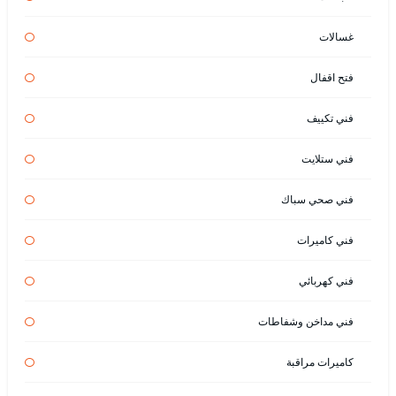
غسالات
فتح اقفال
فني تكييف
فني ستلايت
فني صحي سباك
فني كاميرات
فني كهربائي
فني مداخن وشفاطات
كاميرات مراقبة