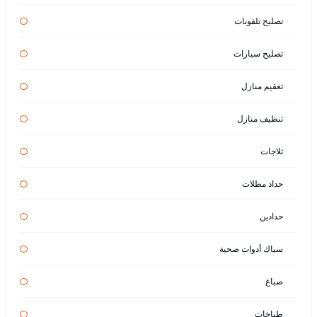
تصليح تلفونات
تصليح سيارات
تعقيم منازل
تنظيف منازل
ثلاجات
حداد مظلات
حدادين
سباك أدوات صحية
صباغ
طباخات