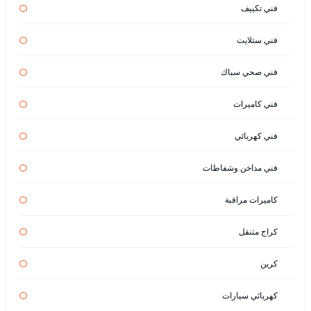
فني تكييف
فني ستلايت
فني صحي سباك
فني كاميرات
فني كهربائي
فني مداخن وشفاطات
كاميرات مراقبة
كراج متنقل
كرين
كهربائي سيارات