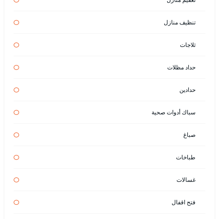
تنظيف منازل
ثلاجات
حداد مظلات
حدادين
سباك أدوات صحية
صباغ
طباخات
غسالات
فتح اقفال