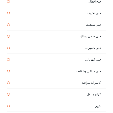
فتح اقفال
فني تكييف
فني ستلايت
فني صحي سباك
فني كاميرات
فني كهربائي
فني مداخن وشفاطات
كاميرات مراقبة
كراج متنقل
كرين