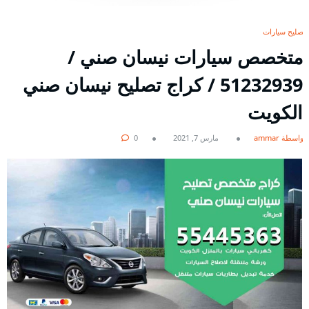
تصليح سيارات
متخصص سيارات نيسان صني /
51232939‬ / كراج تصليح نيسان صني
الكويت
بواسطة ammar
مارس 7, 2021
0