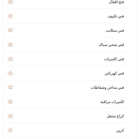
فتح اقفال
فني تكييف
فني ستلايت
فني صحي سباك
فني كاميرات
فني كهربائي
فني مداخن وشفاطات
كاميرات مراقبة
كراج متنقل
كرين