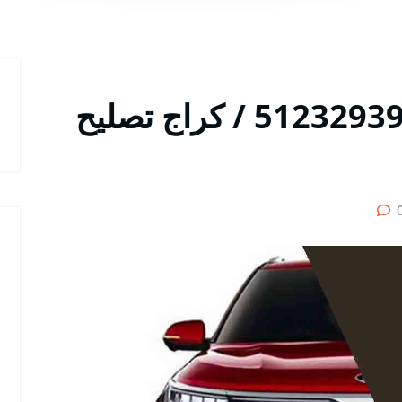
متخصص سيارات كيا / 51232939‬ / كراج تصليح