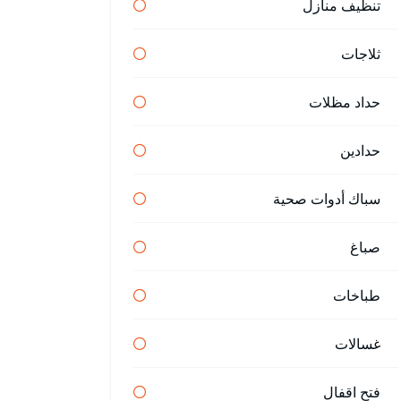
تنظيف منازل
ثلاجات
حداد مظلات
حدادين
سباك أدوات صحية
صباغ
طباخات
غسالات
فتح اقفال