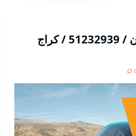
متخصص سيارات كايمان / 51232939‬ / كراج