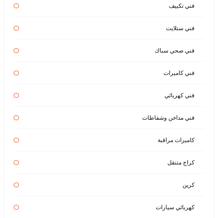
فني تكييف
فني ستلايت
فني صحي سباك
فني كاميرات
فني كهربائي
فني مداخن وشفاطات
كاميرات مراقبة
كراج متنقل
كرين
كهربائي سيارات