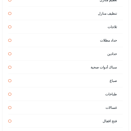
تنظيف منازل
ثلاجات
حداد مظلات
حدادين
سباك أدوات صحية
صباغ
طباخات
غسالات
فتح اقفال