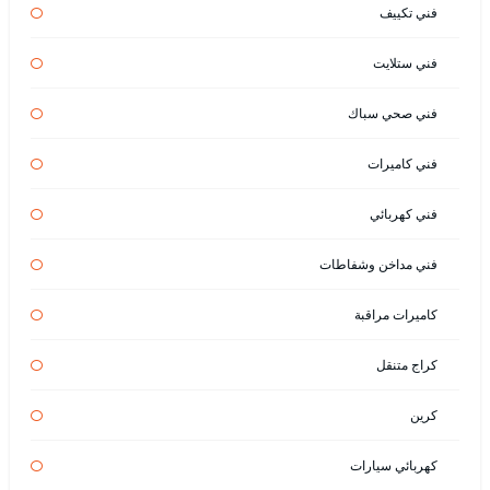
فني تكييف
فني ستلايت
فني صحي سباك
فني كاميرات
فني كهربائي
فني مداخن وشفاطات
كاميرات مراقبة
كراج متنقل
كرين
كهربائي سيارات