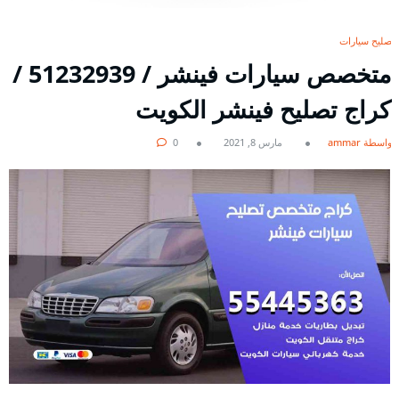
تصليح سيارات
متخصص سيارات فينشر / 51232939‬ /
كراج تصليح فينشر الكويت
بواسطة ammar
مارس 8, 2021
0