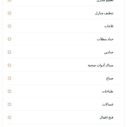
تنظيف منازل
ثلاجات
حداد مظلات
حدادين
سباك أدوات صحية
صباغ
طباخات
غسالات
فتح اقفال