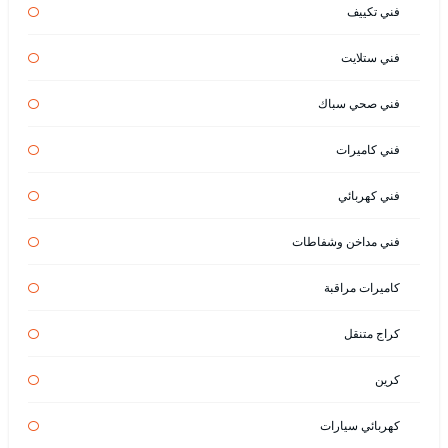
فني تكييف
فني ستلايت
فني صحي سباك
فني كاميرات
فني كهربائي
فني مداخن وشفاطات
كاميرات مراقبة
كراج متنقل
كرين
كهربائي سيارات