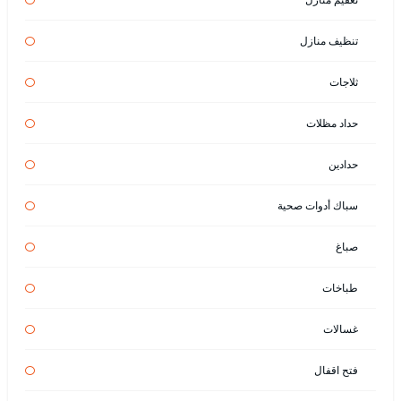
تنظيف منازل
ثلاجات
حداد مظلات
حدادين
سباك أدوات صحية
صباغ
طباخات
غسالات
فتح اقفال