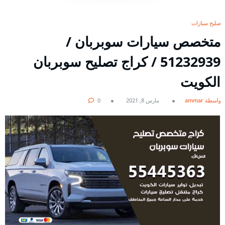
تصليح سيارات
متخصص سيارات سوبربان /
51232939‬ / كراج تصليح سوبربان
الكويت
بواسطة ammar
مارس 8, 2021
0