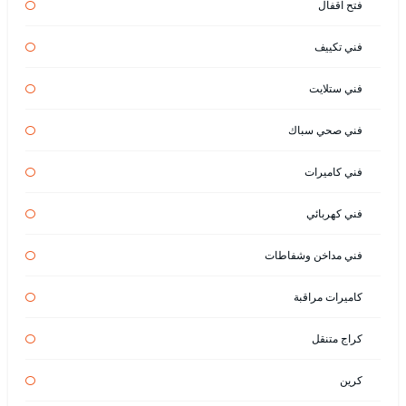
فتح اقفال
فني تكييف
فني ستلايت
فني صحي سباك
فني كاميرات
فني كهربائي
فني مداخن وشفاطات
كاميرات مراقبة
كراج متنقل
كرين