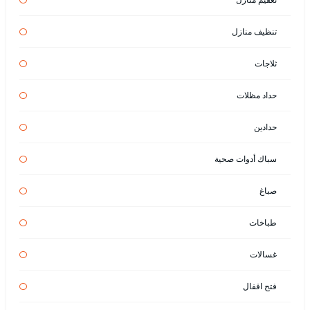
تنظيف منازل
ثلاجات
حداد مظلات
حدادين
سباك أدوات صحية
صباغ
طباخات
غسالات
فتح اقفال