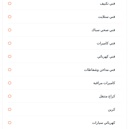
فني تكييف
فني ستلايت
فني صحي سباك
فني كاميرات
فني كهربائي
فني مداخن وشفاطات
كاميرات مراقبة
كراج متنقل
كرين
كهربائي سيارات