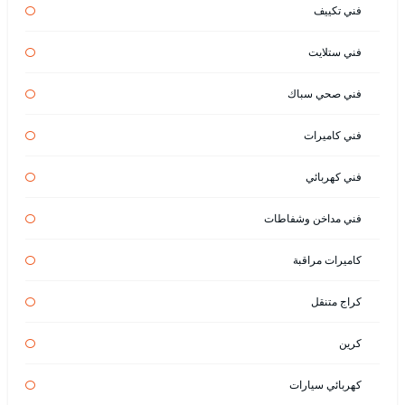
فني تكييف
فني ستلايت
فني صحي سباك
فني كاميرات
فني كهربائي
فني مداخن وشفاطات
كاميرات مراقبة
كراج متنقل
كرين
كهربائي سيارات