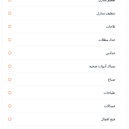
تنظيف منازل
ثلاجات
حداد مظلات
حدادين
سباك أدوات صحية
صباغ
طباخات
غسالات
فتح اقفال