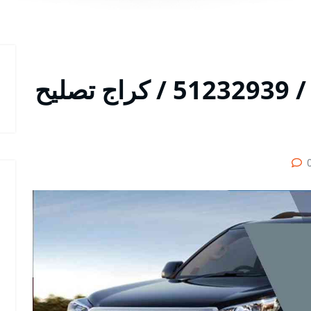
متخصص سيارات برادو / 51232939‬ / كراج تصليح