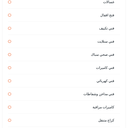
غسالات
فتح اقفال
فني تكييف
فني ستلايت
فني صحي سباك
فني كاميرات
فني كهربائي
فني مداخن وشفاطات
كاميرات مراقبة
كراج متنقل