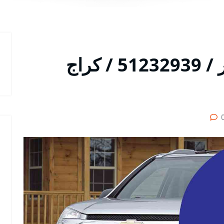
متخصص سيارات ابلاندر / 51232939‬ / كراج