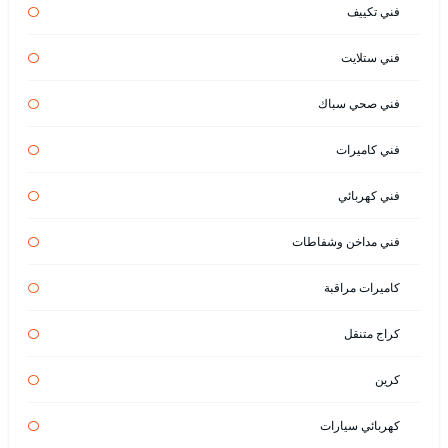
فني تكييف
فني ستلايت
فني صحي سباك
فني كاميرات
فني كهربائي
فني مداخن وشفاطات
كاميرات مراقبة
كراج متنقل
كرين
كهربائي سيارات