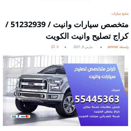
تصليح سيارات
متخصص سيارات وانيت / 51232939‬ /
كراج تصليح وانيت الكويت
بواسطة ammar
مارس 8, 2021
0