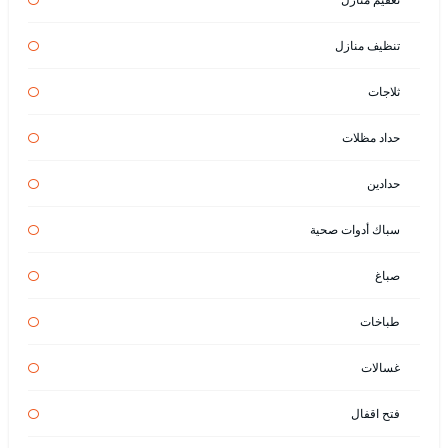
تنظيف منازل
ثلاجات
حداد مظلات
حدادين
سباك أدوات صحية
صباغ
طباخات
غسالات
فتح اقفال