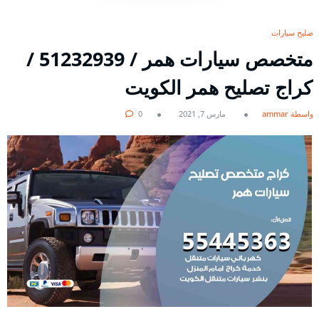
تصليح سيارات
متخصص سيارات همر / 51232939‬ /
كراج تصليح همر الكويت
بواسطة ammar
مارس 7, 2021
0