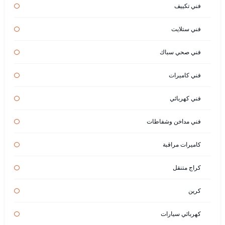
فني تكييف
فني ستلايت
فني صحي سباك
فني كاميرات
فني كهربائي
فني مداخن وشفاطات
كاميرات مراقبة
كراج متنقل
كرين
كهربائي سيارات