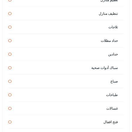
تنظيف منازل
ثلاجات
حداد مظلات
حدادين
سباك أدوات صحية
صباغ
طباخات
غسالات
فتح اقفال