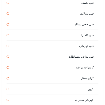
فني تكييف
فني ستلايت
فني صحي سباك
فني كاميرات
فني كهربائي
فني مداخن وشفاطات
كاميرات مراقبة
كراج متنقل
كرين
كهربائي سيارات