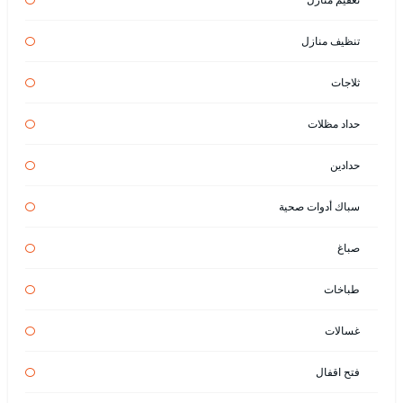
تنظيف منازل
ثلاجات
حداد مظلات
حدادين
سباك أدوات صحية
صباغ
طباخات
غسالات
فتح اقفال