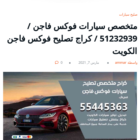
تصليح سيارات
متخصص سيارات فوكس فاجن /
51232939‬ / كراج تصليح فوكس فاجن
الكويت
بواسطة ammar
مارس 7, 2021
0