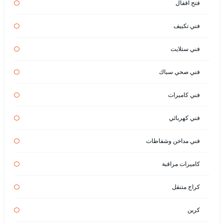
فتح اقفال
فني تكييف
فني ستلايت
فني صحي سباك
فني كاميرات
فني كهربائي
فني مداخن وشفاطات
كاميرات مراقبة
كراج متنقل
كرين