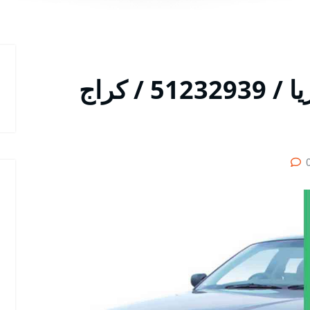
متخصص سيارات فكتوريا / 51232939‬ / كراج