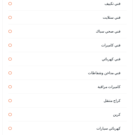
فني تكييف
فني ستلايت
فني صحي سباك
فني كاميرات
فني كهربائي
فني مداخن وشفاطات
كاميرات مراقبة
كراج متنقل
كرين
كهربائي سيارات