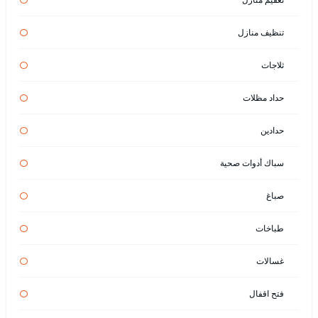
تنظيف منازل
ثلاجات
حداد مظلات
حدادين
سباك أدوات صحية
صباغ
طباخات
غسالات
فتح اقفال