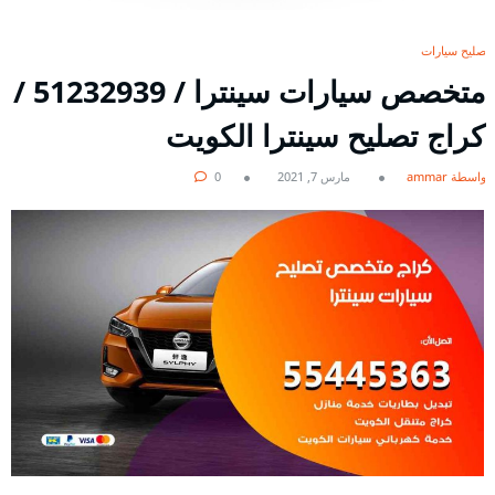
تصليح سيارات
متخصص سيارات سينترا / 51232939‬ /
كراج تصليح سينترا الكويت
بواسطة ammar
مارس 7, 2021
0