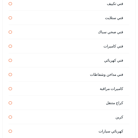
فني تكييف
فني ستلايت
فني صحي سباك
فني كاميرات
فني كهربائي
فني مداخن وشفاطات
كاميرات مراقبة
كراج متنقل
كرين
كهربائي سيارات