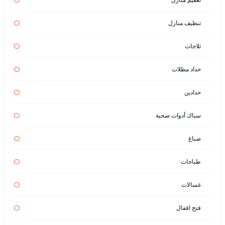
تنظيف منازل
ثلاجات
حداد مظلات
حدادين
سباك أدوات صحية
صباغ
طباخات
غسالات
فتح اقفال