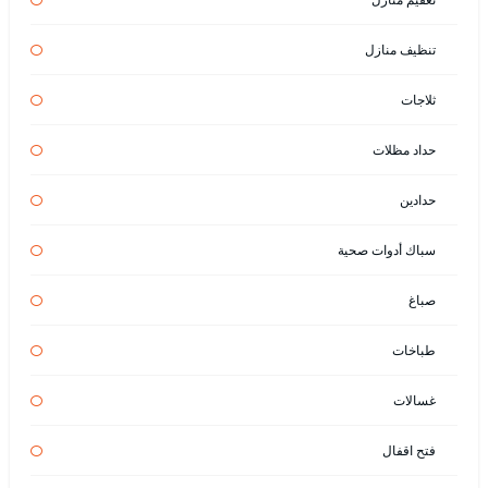
تنظيف منازل
ثلاجات
حداد مظلات
حدادين
سباك أدوات صحية
صباغ
طباخات
غسالات
فتح اقفال