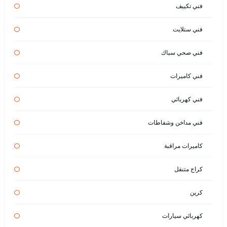
فني تكييف
فني ستلايت
فني صحي سباك
فني كاميرات
فني كهربائي
فني مداخن وشفاطات
كاميرات مراقبة
كراج متنقل
كرين
كهربائي سيارات