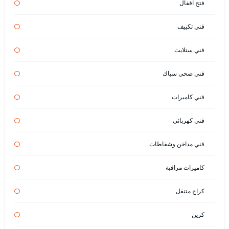
فتح اقفال
فني تكييف
فني ستلايت
فني صحي سباك
فني كاميرات
فني كهربائي
فني مداخن وشفاطات
كاميرات مراقبة
كراج متنقل
كرين