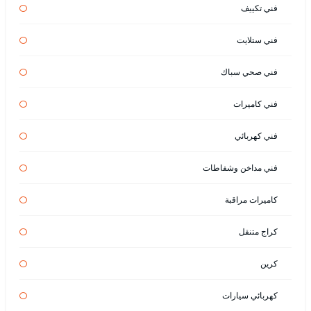
فني تكييف
فني ستلايت
فني صحي سباك
فني كاميرات
فني كهربائي
فني مداخن وشفاطات
كاميرات مراقبة
كراج متنقل
كرين
كهربائي سيارات