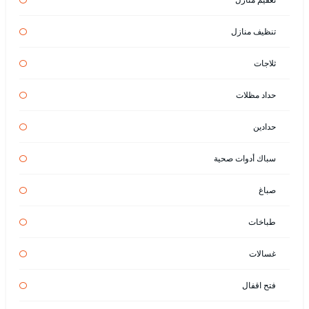
تنظيف منازل
ثلاجات
حداد مظلات
حدادين
سباك أدوات صحية
صباغ
طباخات
غسالات
فتح اقفال