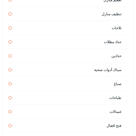
تنظيف منازل
ثلاجات
حداد مظلات
حدادين
سباك أدوات صحية
صباغ
طباخات
غسالات
فتح اقفال