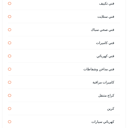
فني تكييف
فني ستلايت
فني صحي سباك
فني كاميرات
فني كهربائي
فني مداخن وشفاطات
كاميرات مراقبة
كراج متنقل
كرين
كهربائي سيارات