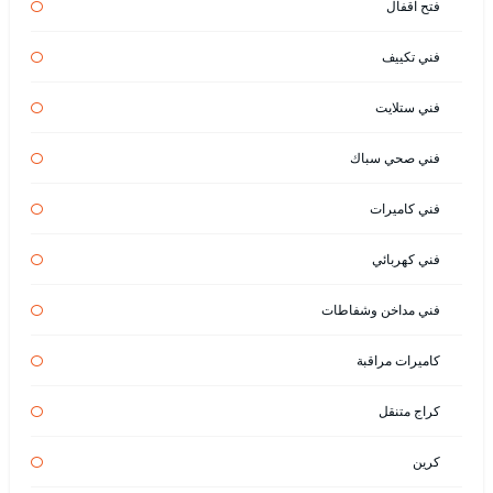
فتح اقفال
فني تكييف
فني ستلايت
فني صحي سباك
فني كاميرات
فني كهربائي
فني مداخن وشفاطات
كاميرات مراقبة
كراج متنقل
كرين