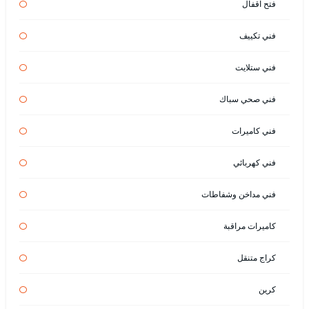
فتح اقفال
فني تكييف
فني ستلايت
فني صحي سباك
فني كاميرات
فني كهربائي
فني مداخن وشفاطات
كاميرات مراقبة
كراج متنقل
كرين