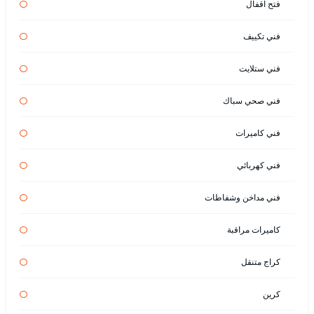
فتح اقفال
فني تكييف
فني ستلايت
فني صحي سباك
فني كاميرات
فني كهربائي
فني مداخن وشفاطات
كاميرات مراقبة
كراج متنقل
كرين