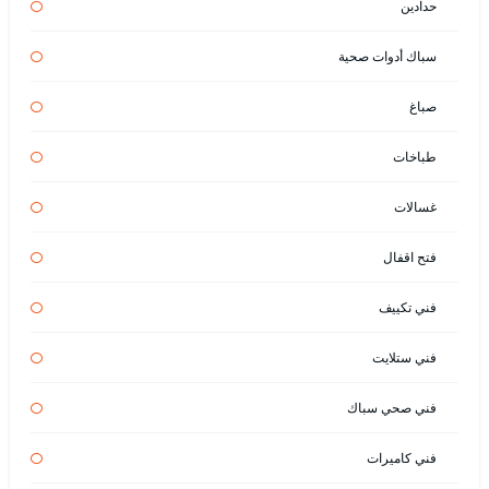
حدادين
سباك أدوات صحية
صباغ
طباخات
غسالات
فتح اقفال
فني تكييف
فني ستلايت
فني صحي سباك
فني كاميرات