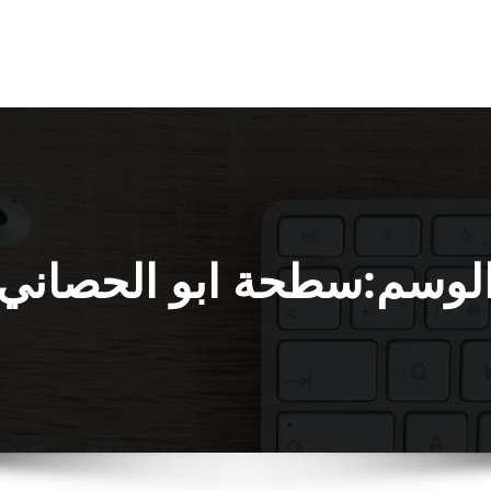
لوسم:سطحة ابو الحصاني