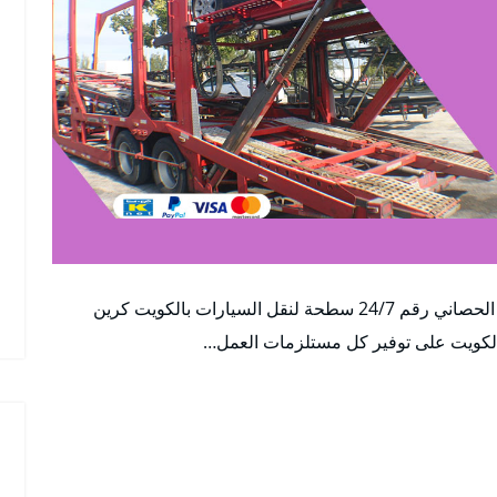
اول ونش ابو الحصاني بالكويت أفضل خدمة ونش ابو الحصاني رقم 24/7 سطحة لنقل السيارات بالكويت كرين
لكويت على توفير كل مستلزمات العمل…