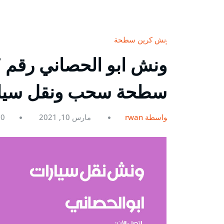
ونش كرين سطحة
سطحة سحب ونقل سيارات 
بواسطة rwan
مارس 10, 2021
0