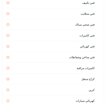
فني تكييف
فني ستلايت
فني صحي سباك
فني كاميرات
فني كهربائي
فني مداخن وشفاطات
كاميرات مراقبة
كراج متنقل
كرين
كهربائي سيارات