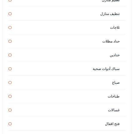
تنظيف منازل
ثلاجات
حداد مظلات
حدادين
سباك أدوات صحية
صباغ
طباخات
غسالات
فتح اقفال