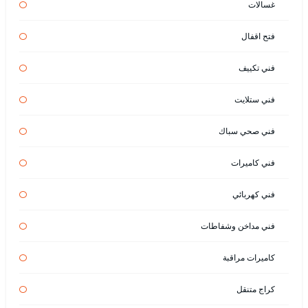
غسالات
فتح اقفال
فني تكييف
فني ستلايت
فني صحي سباك
فني كاميرات
فني كهربائي
فني مداخن وشفاطات
كاميرات مراقبة
كراج متنقل