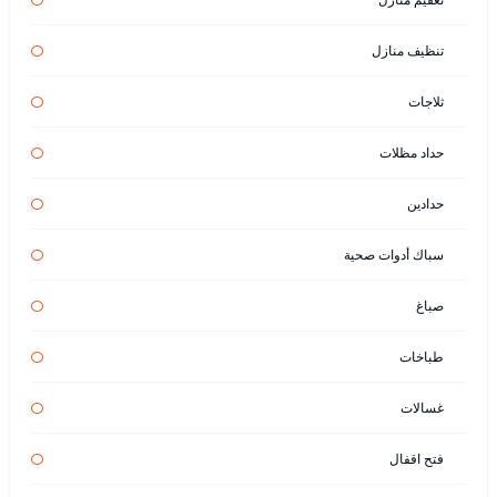
تنظيف منازل
ثلاجات
حداد مظلات
حدادين
سباك أدوات صحية
صباغ
طباخات
غسالات
فتح اقفال