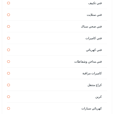
فني تكييف
فني ستلايت
فني صحي سباك
فني كاميرات
فني كهربائي
فني مداخن وشفاطات
كاميرات مراقبة
كراج متنقل
كرين
كهربائي سيارات