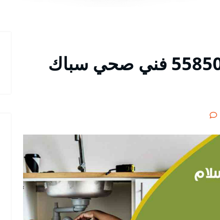
فني صحي السلام 55850065 فني صحي سباك